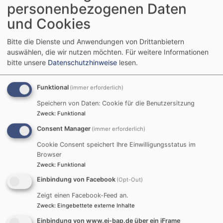
personenbezogenen Daten
und Cookies
Bitte die Dienste und Anwendungen von Drittanbietern
auswählen, die wir nutzen möchten.
Für weitere Informationen
bitte unsere
Datenschutzhinweise
lesen.
Funktional
(immer erforderlich)
Speichern von Daten: Cookie für die Benutzersitzung
Zweck
:
Funktional
Consent Manager
(immer erforderlich)
Cookie Consent speichert Ihre Einwilligungsstatus im
Browser
Zweck
:
Funktional
Aktuelles
Einbindung von Facebook
(Opt-Out)
Es wurde noch kein Inhalt für die Startseite erstellt.
Zeigt einen Facebook-Feed an.
Zweck
:
Eingebettete externe Inhalte
Einbindung von www.ej-bap.de über ein iFrame