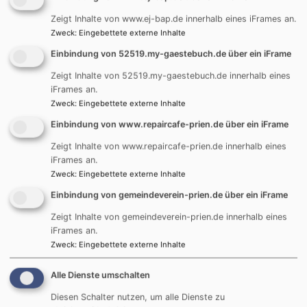
Spendenbutton
Zeigt Inhalte von www.ej-bap.de innerhalb eines iFrames an.
Zweck
:
Eingebettete externe Inhalte
Einbindung von 52519.my-gaestebuch.de über ein iFrame
Zeigt Inhalte von 52519.my-gaestebuch.de innerhalb eines
iFrames an.
Zweck
:
Eingebettete externe Inhalte
Einbindung von www.repaircafe-prien.de über ein iFrame
Zeigt Inhalte von www.repaircafe-prien.de innerhalb eines
iFrames an.
Zweck
:
Eingebettete externe Inhalte
Jetzt Spenden
Einbindung von gemeindeverein-prien.de über ein iFrame
Zeigt Inhalte von gemeindeverein-prien.de innerhalb eines
iFrames an.
Zweck
:
Eingebettete externe Inhalte
Evangelische-Termine Minikalender
Alle Dienste umschalten
August
2026
Diesen Schalter nutzen, um alle Dienste zu
Mo
Di
Mi
Do
Fr
Sa
So