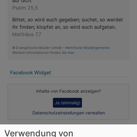
auf dich.
Psalm 25,5
Bittet, so wird euch gegeben; suchet, so werdet
ihr finden; klopfet an, so wird euch aufgetan.
Matthäus 7,7
© Evangelische Brüder-Unität –
Herrnhuter Brüdergemeine
Weitere Informationen finden Sie
hier
.
Facebook Widget
Inhalte von Facebook anzeigen?
Ja (einmalig)
Datenschutzeinstellungen verwalten
Verwendung von