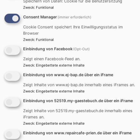
Speichern von Daten: Cookie für die Benutzersitzung
Zweck
:
Funktional
Consent Manager
(immer erforderlich)
Cookie Consent speichert Ihre Einwilligungsstatus im
Browser
Zweck
:
Funktional
Einbindung von Facebook
(Opt-Out)
Zeigt einen Facebook-Feed an.
Zweck
:
Eingebettete externe Inhalte
Jetzt Spenden
Einbindung von www.ej-bap.de über ein iFrame
Zeigt Inhalte von www.ej-bap.de innerhalb eines iFrames an.
Zweck
:
Eingebettete externe Inhalte
Evangelische-Termine Minikalender
Einbindung von 52519.my-gaestebuch.de über ein iFrame
Zeigt Inhalte von 52519.my-gaestebuch.de innerhalb eines
August
2026
iFrames an.
Zweck
:
Eingebettete externe Inhalte
Mo
Di
Mi
Do
Fr
Sa
So
Einbindung von www.repaircafe-prien.de über ein iFrame
1
2