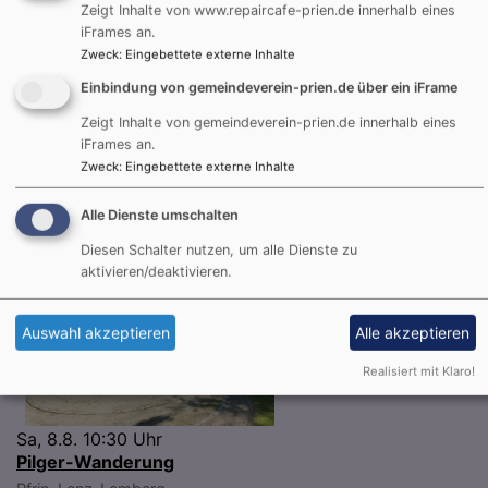
Zeigt Inhalte von www.repaircafe-prien.de innerhalb eines
3
4
5
6
7
8
9
iFrames an.
10
11
12
13
14
15
16
Zweck
:
Eingebettete externe Inhalte
17
18
19
20
21
22
23
Einbindung von gemeindeverein-prien.de über ein iFrame
24
25
26
27
28
29
30
Zeigt Inhalte von gemeindeverein-prien.de innerhalb eines
iFrames an.
31
Zweck
:
Eingebettete externe Inhalte
Alle Dienste umschalten
Nächste Veranstaltungen
Diesen Schalter nutzen, um alle Dienste zu
aktivieren/deaktivieren.
Auswahl akzeptieren
Alle akzeptieren
Realisiert mit Klaro!
Sa, 8.8. 10:30 Uhr
Pilger-Wanderung