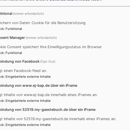
Geschäftsführender Pfarrer Mirko Hoppe
ktional
(immer erforderlich)
Kirchenweg 13
ichern von Daten: Cookie für die Benutzersitzung
83209 Prien a. Ch.
ck
:
Funktional
Telefon: 08051-9656240
sent Manager
(immer erforderlich)
mail:
mirko.hoppe@elkb.de
kie Consent speichert Ihre Einwilligungsstatus im Browser
ck
:
Funktional
bindung von Facebook
(Opt-Out)
gt einen Facebook-Feed an.
ck
:
Eingebettete externe Inhalte
Pfarrer Martin Zöbeley
Kirchenweg 13
bindung von www.ej-bap.de über ein iFrame
83209 Prien a. Ch.
gt Inhalte von www.ej-bap.de innerhalb eines iFrames an.
Telefon: 08051-96 63 51
ck
:
Eingebettete externe Inhalte
mail:
martin.zoebeley@elkb.de
bindung von 52519.my-gaestebuch.de über ein iFrame
gt Inhalte von 52519.my-gaestebuch.de innerhalb eines iFrames an.
ck
:
Eingebettete externe Inhalte