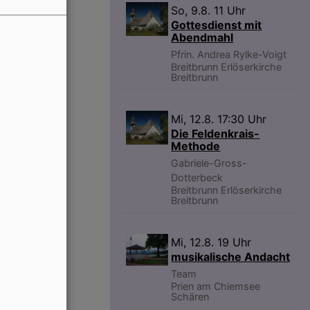
So, 9.8. 11 Uhr
Gottesdienst mit
Abendmahl
Pfrin. Andrea Rylke-Voigt
Breitbrunn
Erlöserkirche
Breitbrunn
Mi, 12.8. 17:30 Uhr
Die Feldenkrais-
Methode
Gabriele-Gross-
Dotterbeck
Breitbrunn
Erlöserkirche
Breitbrunn
Mi, 12.8. 19 Uhr
musikalische Andacht
Team
Prien am Chiemsee
Schären