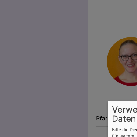
Verwe
Daten
Pfarrer
Bitte die Di
Für weitere 