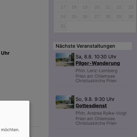
17
18
19
20
21
22
23
24
25
26
27
28
29
30
31
Nächste Veranstaltungen
 Uhr
Sa, 8.8. 10:30 Uhr
Pilger-Wanderung
Pfrin. Lenz-Lemberg
Prien am Chiemsee
Christuskirche Prien
So, 9.8. 9:30 Uhr
Gottesdienst
Pfrin. Andrea Rylke-Voigt
Prien am Chiemsee
Christuskirche Prien
n möchten.