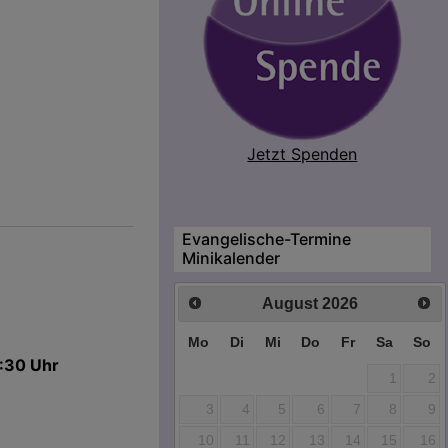
Jetzt Spenden
Evangelische-Termine
Minikalender
August
2026
Mo
Di
Mi
Do
Fr
Sa
So
1:30 Uhr
1
2
3
4
5
6
7
8
9
10
11
12
13
14
15
16