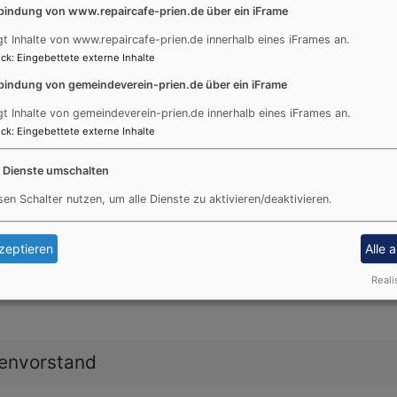
bindung von www.repaircafe-prien.de über ein iFrame
gt Inhalte von www.repaircafe-prien.de innerhalb eines iFrames an.
Jugend
ck
:
Eingebettete externe Inhalte
bindung von gemeindeverein-prien.de über ein iFrame
gt Inhalte von gemeindeverein-prien.de innerhalb eines iFrames an.
ck
:
Eingebettete externe Inhalte
Jugendreferentin Marielis Adami
83209 Prien a. Ch.
e Dienste umschalten
Tel.: 0171 977 0193
mail:
jugendreferenten@ej-bap.de
sen Schalter nutzen, um alle Dienste zu aktivieren/deaktivieren.
zeptieren
Alle 
Reali
envorstand