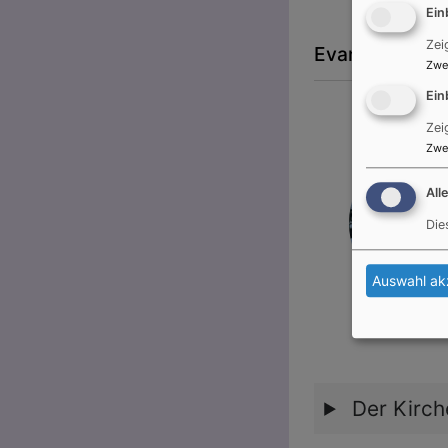
Ein
Zei
Evangelische 
Zwe
Ein
Zei
Zwe
All
Die
Auswahl ak
Der Kirch