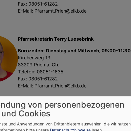
Fax: 08051-61282
E-Mail:
Pfarramt.Prien@elkb.de
Pfarrsekretärin Terry Luesebrink
Bürozeiten: Dienstag und Mittwoch, 09:00-11:30
Kirchenweg 13
83209 Prien a. Ch.
Telefon: 08051-1635
Fax: 08051-61282
E-Mail:
Pfarramt.Prien@elkb.de
ndung von personenbezogenen
 und Cookies
enste und Anwendungen von Drittanbietern auswählen, die wir nutze
Informationen bitte unsere
Datenschutzhinweise
lesen.