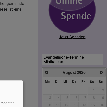
rchengemeinde
ese ist eine
Jetzt Spenden
Evangelische-Termine
Minikalender
August
2026
Mo
Di
Mi
Do
Fr
Sa
So
1
2
3
4
5
6
7
8
9
n möchten.
10
11
12
13
14
15
16