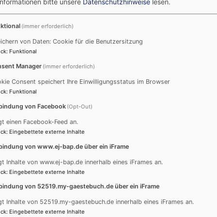
Informationen bitte unsere
Datenschutzhinweise
lesen.
von eRecht24 bereitgestellten Impressum-Generator erzeug
ktional
(immer erforderlich)
uss:
ichern von Daten: Cookie für die Benutzersitzung
ck
:
Funktional
te
r Seiten wurden mit größter Sorgfalt erstellt. Für die Richtig
sent Manager
(immer erforderlich)
nd Aktualität der Inhalte können wir jedoch keine Gewähr ü
kie Consent speichert Ihre Einwilligungsstatus im Browser
ind wir gemäß § 7 Abs.1 TMG für eigene Inhalte auf diesen 
ck
:
Funktional
zen verantwortlich. Nach §§ 8 bis 10 TMG sind wir als Die
bindung von Facebook
(Opt-Out)
flichtet, übermittelte oder gespeicherte fremde Informatio
nach Umständen zu forschen, die auf eine rechtswidrige Tä
gt einen Facebook-Feed an.
ck
:
Eingebettete externe Inhalte
lichtungen zur Entfernung oder Sperrung der Nutzung von I
nen Gesetzen bleiben hiervon unberührt. Eine diesbezüglic
bindung von www.ej-bap.de über ein iFrame
m Zeitpunkt der Kenntnis einer konkreten Rechtsverletzung
gt Inhalte von www.ej-bap.de innerhalb eines iFrames an.
n entsprechenden Rechtsverletzungen werden wir diese I
ck
:
Eingebettete externe Inhalte
bindung von 52519.my-gaestebuch.de über ein iFrame
gt Inhalte von 52519.my-gaestebuch.de innerhalb eines iFrames an.
s
ck
:
Eingebettete externe Inhalte
hält Links zu externen Webseiten Dritter, auf deren Inhalte