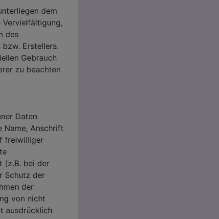
 unterliegen dem
Vervielfältigung,
n des
bzw. Erstellers.
iellen Gebrauch
derer zu beachten
ener Daten
e Name, Anschrift
freiwilliger
te
 (z.B. bei der
r Schutz der
ahmen der
ng von nicht
t ausdrücklich