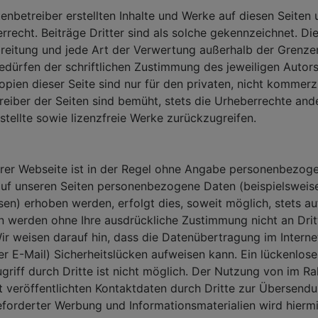
tenbetreiber erstellten Inhalte und Werke auf diesen Seiten
recht. Beiträge Dritter sind als solche gekennzeichnet. Die 
breitung und jede Art der Verwertung außerhalb der Grenze
dürfen der schriftlichen Zustimmung des jeweiligen Autors 
ien dieser Seite sind nur für den privaten, nicht kommerz
treiber der Seiten sind bemüht, stets die Urheberrechte an
rstellte sowie lizenzfreie Werke zurückzugreifen.
rer Webseite ist in der Regel ohne Angabe personenbezog
auf unseren Seiten personenbezogene Daten (beispielsweis
en) erhoben werden, erfolgt dies, soweit möglich, stets auf 
n werden ohne Ihre ausdrückliche Zustimmung nicht an Drit
r weisen darauf hin, dass die Datenübertragung im Internet
 E-Mail) Sicherheitslücken aufweisen kann. Ein lückenlose
riff durch Dritte ist nicht möglich. Der Nutzung von im R
 veröffentlichten Kontaktdaten durch Dritte zur Übersendu
forderter Werbung und Informationsmaterialien wird hiermi