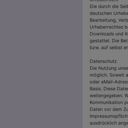
Die durch die Sei
deutschen Urheber
Bearbeitung, Ver
Urheberrechtes be
Downloads und Kop
gestattet. Die Be
bzw. auf selbst e
Datenschutz
Die Nutzung unse
möglich. Soweit 
oder eMail-Adress
Basis. Diese Date
weitergegeben. Wi
Kommunikation per
Daten vor dem Zug
Impressumspflicht
ausdrücklich ange