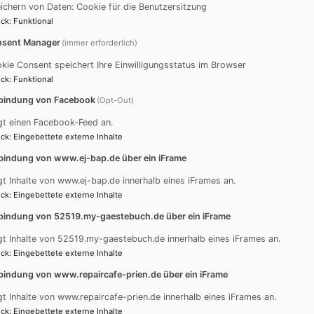
ichern von Daten: Cookie für die Benutzersitzung
ck
:
Funktional
sent Manager
(immer erforderlich)
k Fundus
kie Consent speichert Ihre Einwilligungsstatus im Browser
ck
:
Funktional
bindung von Facebook
(Opt-Out)
gt einen Facebook-Feed an.
edenskreis Initiative
ck
:
Eingebettete externe Inhalte
bindung von www.ej-bap.de über ein iFrame
gt Inhalte von www.ej-bap.de innerhalb eines iFrames an.
ck
:
Eingebettete externe Inhalte
bindung von 52519.my-gaestebuch.de über ein iFrame
gt Inhalte von 52519.my-gaestebuch.de innerhalb eines iFrames an.
ck
:
Eingebettete externe Inhalte
bindung von www.repaircafe-prien.de über ein iFrame
fft sich
gt Inhalte von www.repaircafe-prien.de innerhalb eines iFrames an.
ck
:
Eingebettete externe Inhalte