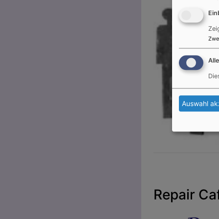
Ein
Zei
Zwe
All
Die
Auswahl ak
Repair Ca