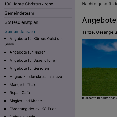
Nachfolgend find
100 Jahre Christuskirche
Gemeindeteam
Angebote 
Gottesdienstplan
Gemeindeleben
Tänze, Gesänge u
Angebote für Körper, Geist und
Seele
Angebote für Kinder
Angebote für Jugendliche
Angebote für Senioren
Hauptnavigation
Hagios Friedenskreis Initiative
Man(n) trifft sich
Repair Café
Bildrechte
Bilddatenban
Singles und Kirche
Förderung der ev. KG Prien
Diakonieverein