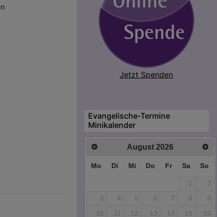
en
Jetzt Spenden
Evangelische-Termine
Minikalender
August
2026
Mo
Di
Mi
Do
Fr
Sa
So
1
2
3
4
5
6
7
8
9
10
11
12
13
14
15
16