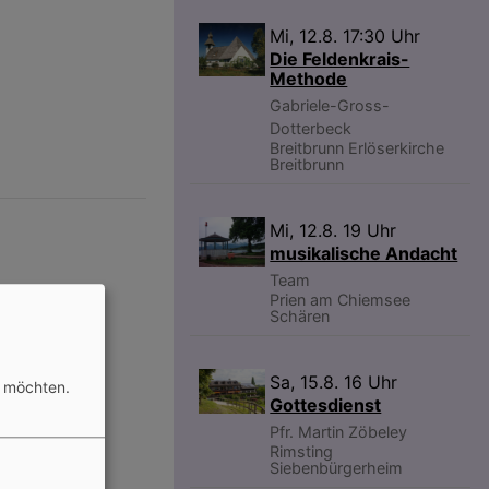
Mi, 12.8. 17:30 Uhr
Die Feldenkrais-
Methode
Gabriele-Gross-
Dotterbeck
Breitbrunn
Erlöserkirche
Breitbrunn
Mi, 12.8. 19 Uhr
musikalische Andacht
Team
Prien am Chiemsee
Schären
Sa, 15.8. 16 Uhr
n möchten.
Gottesdienst
Pfr. Martin Zöbeley
Rimsting
Siebenbürgerheim