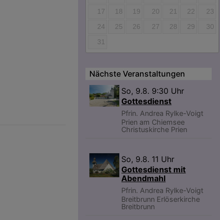
17
18
19
20
21
22
23
24
25
26
27
28
29
30
31
Nächste Veranstaltungen
So, 9.8. 9:30 Uhr
Gottesdienst
Pfrin. Andrea Rylke-Voigt
Prien am Chiemsee
Christuskirche Prien
So, 9.8. 11 Uhr
Gottesdienst mit
Abendmahl
Pfrin. Andrea Rylke-Voigt
Breitbrunn
Erlöserkirche
Breitbrunn