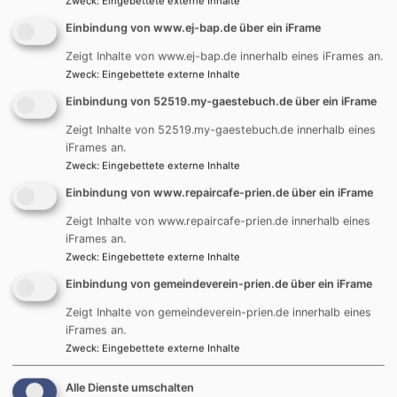
Zweck
:
Eingebettete externe Inhalte
Es wurde noch kein Inhalt für die Startseite erstellt.
Einbindung von www.ej-bap.de über ein iFrame
Zeigt Inhalte von www.ej-bap.de innerhalb eines iFrames an.
Zweck
:
Eingebettete externe Inhalte
Spendenbutton
Einbindung von 52519.my-gaestebuch.de über ein iFrame
Zeigt Inhalte von 52519.my-gaestebuch.de innerhalb eines
iFrames an.
Zweck
:
Eingebettete externe Inhalte
Einbindung von www.repaircafe-prien.de über ein iFrame
Zeigt Inhalte von www.repaircafe-prien.de innerhalb eines
iFrames an.
Zweck
:
Eingebettete externe Inhalte
Einbindung von gemeindeverein-prien.de über ein iFrame
Jetzt Spenden
Zeigt Inhalte von gemeindeverein-prien.de innerhalb eines
iFrames an.
Zweck
:
Eingebettete externe Inhalte
Evangelische-Termine Minikalender
Alle Dienste umschalten