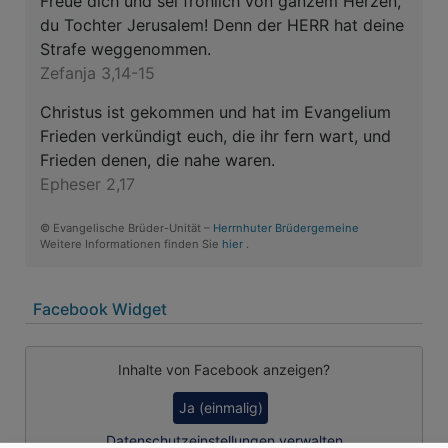
Freue dich und sei fröhlich von ganzem Herzen,
du Tochter Jerusalem! Denn der HERR hat deine
Strafe weggenommen.
Zefanja 3,14-15
Christus ist gekommen und hat im Evangelium
Frieden verkündigt euch, die ihr fern wart, und
Frieden denen, die nahe waren.
Epheser 2,17
© Evangelische Brüder-Unität –
Herrnhuter Brüdergemeine
Weitere Informationen finden Sie
hier
.
Facebook Widget
Inhalte von Facebook anzeigen?
Ja (einmalig)
Datenschutzeinstellungen verwalten