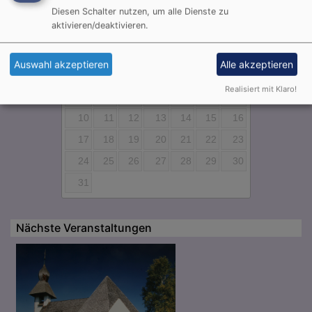
Diesen Schalter nutzen, um alle Dienste zu
August
2026
aktivieren/deaktivieren.
Mo
Di
Mi
Do
Fr
Sa
So
Auswahl akzeptieren
Alle akzeptieren
1
2
Realisiert mit Klaro!
3
4
5
6
7
8
9
10
11
12
13
14
15
16
17
18
19
20
21
22
23
24
25
26
27
28
29
30
31
Nächste Veranstaltungen