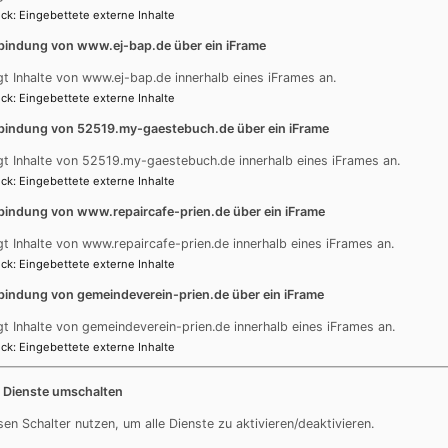
ck
:
Eingebettete externe Inhalte
bindung von www.ej-bap.de über ein iFrame
gt Inhalte von www.ej-bap.de innerhalb eines iFrames an.
, der mir hilft; täglich harre ich auf dich.
ck
:
Eingebettete externe Inhalte
bindung von 52519.my-gaestebuch.de über ein iFrame
gt Inhalte von 52519.my-gaestebuch.de innerhalb eines iFrames an.
 euch gegeben; suchet, so werdet ihr finden; klopfet an, so 
ck
:
Eingebettete externe Inhalte
bindung von www.repaircafe-prien.de über ein iFrame
gt Inhalte von www.repaircafe-prien.de innerhalb eines iFrames an.
r-Unität –
Herrnhuter Brüdergemeine
ck
:
Eingebettete externe Inhalte
n finden Sie
hier
.
bindung von gemeindeverein-prien.de über ein iFrame
gt Inhalte von gemeindeverein-prien.de innerhalb eines iFrames an.
t
ck
:
Eingebettete externe Inhalte
e Dienste umschalten
Inhalte von Facebook anzeigen?
sen Schalter nutzen, um alle Dienste zu aktivieren/deaktivieren.
Ja (einmalig)