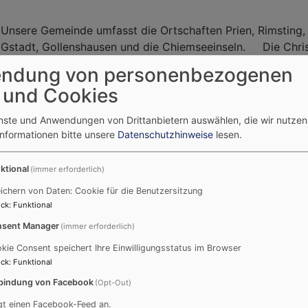
Unsere Gemeinde umfasst die Ortschaften Prien, Rimsting, 
Gstadt, Gollenshausen und die Chiemseeinseln. Die Christ
und die Erlöserkirche in Breitbrunn stehen im Mittelpunkt 
ndung von personenbezogenen
Miteinander im Horizont des christlichen Glaubens. Unser v
 und Cookies
Gemeindeleben mit Gottesdiensten, Konzerten, Veranstalt
Kreisen und spirituellen Angeboten ist Spiegel eines leben
enste und Anwendungen von Drittanbietern auswählen, die wir nutze
Informationen bitte unsere
Datenschutzhinweise
lesen.
nstzeiten sind:
Prien sonntags um 09:30 Uhr
ktional
(immer erforderlich)
eitbrunn 2. und 4. Sonntag / Monat um 11:00 Uhr
ichern von Daten: Cookie für die Benutzersitzung
ck
:
Funktional
tionen zu Gottesdiensten entnehmen Sie bitte dem Minik
sent Manager
(immer erforderlich)
Gottesdienstplan
kie Consent speichert Ihre Einwilligungsstatus im Browser
ck
:
Funktional
bindung von Facebook
(Opt-Out)
gt einen Facebook-Feed an.