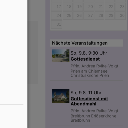
17
18
19
20
21
22
23
24
25
26
27
28
29
30
31
Nächste Veranstaltungen
wird euch
So, 9.8. 9:30 Uhr
Gottesdienst
Pfrin. Andrea Rylke-Voigt
Prien am Chiemsee
Christuskirche Prien
So, 9.8. 11 Uhr
Gottesdienst mit
Abendmahl
Pfrin. Andrea Rylke-Voigt
Breitbrunn
Erlöserkirche
Breitbrunn